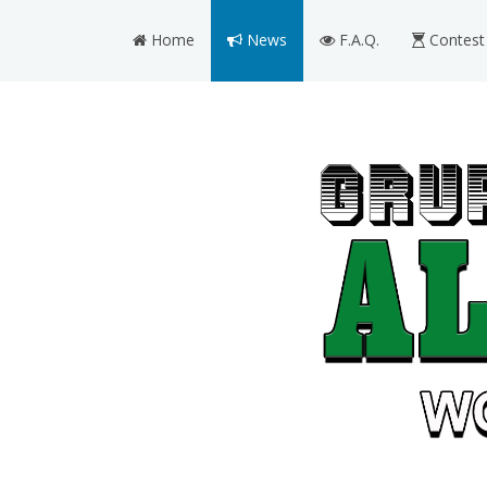
Home
News
F.A.Q.
Contest