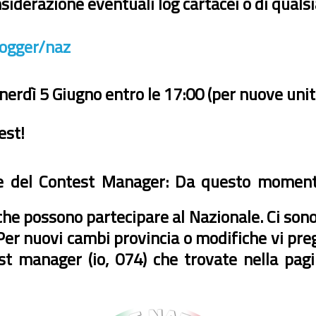
iderazione eventuali log cartacei o di qualsia
logger/naz
erdì 5 Giugno entro le 17:00 (per nuove unit
est!
 del Contest Manager: Da questo momento
 che possono partecipare al Nazionale. Ci son
. Per nuovi cambi provincia o modifiche vi p
t manager (io, 074) che trovate nella pag