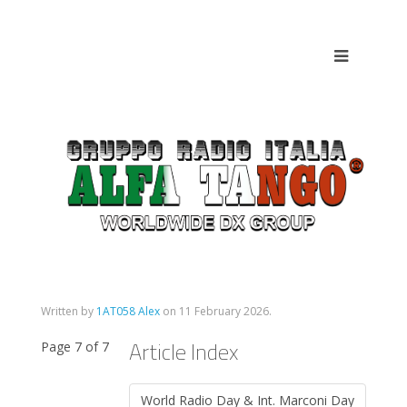
Written by
1AT058 Alex
on
11 February 2026
.
Article Index
Page 7 of 7
World Radio Day & Int. Marconi Day