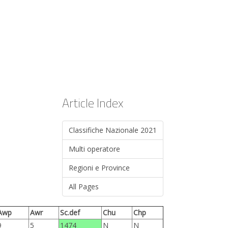
Article Index
Classifiche Nazionale 2021
Multi operatore
Regioni e Province
All Pages
Awp
Awr
Sc.def
Chu
Chp
9
5
1474
N
N