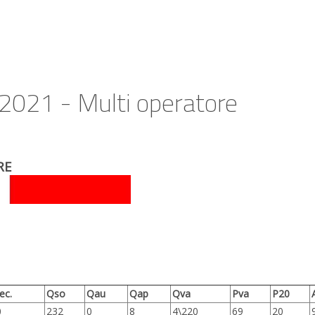
 2021 - Multi operatore
E
ec.
Qso
Qau
Qap
Qva
Pva
P20
0
232
0
8
4\220
69
20