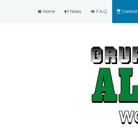
Home
News
F.A.Q.
Contest