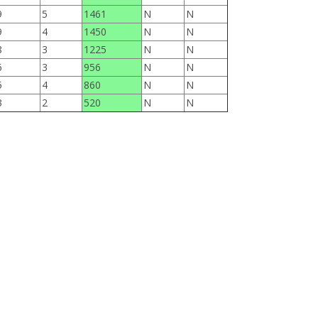
9
5
1461
N
N
9
4
1450
N
N
8
3
1225
N
N
6
3
956
N
N
5
4
860
N
N
3
2
520
N
N