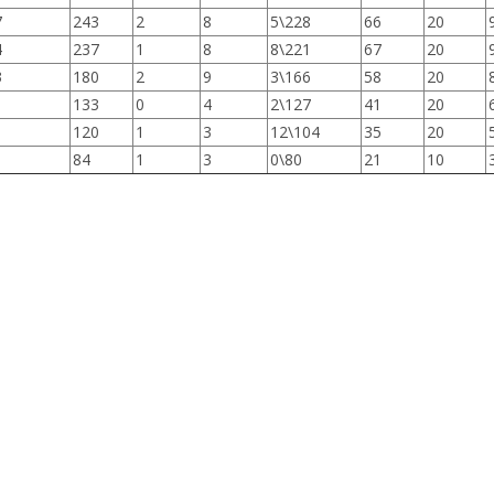
7
243
2
8
5\228
66
20
4
237
1
8
8\221
67
20
3
180
2
9
3\166
58
20
133
0
4
2\127
41
20
120
1
3
12\104
35
20
84
1
3
0\80
21
10