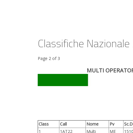
Classifiche Nazionale
Page 2 of 3
MULTI OPERATOR
Class
Call
Nome
Pv
Sc.D
1
1AT22
Multi
ME
151