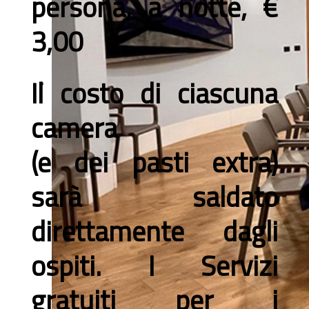
persona, a notte, €
3,00
Il costo di ciascuna
camera
(e dei pasti extra)
sarà saldato
direttamente dagli
ospiti. I
Servizi
gratuiti per i