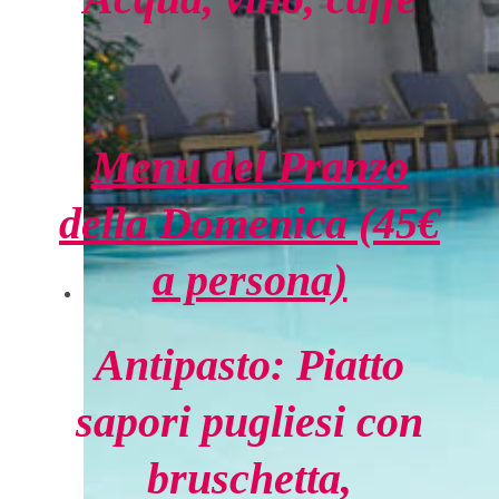
Menu del Pranzo
della
Domenica (45€
a persona)
Antipasto: Piatto
sapori pugliesi con
bruschetta,