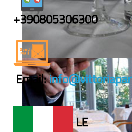
+390805306300
Email:
info@vittoriapa
LE