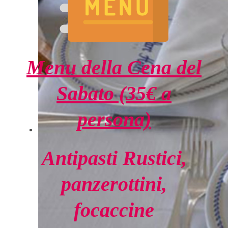
Menu della Cena del
Sabato (35€ a
persona)
Antipasti Rustici,
panzerottini,
focaccine