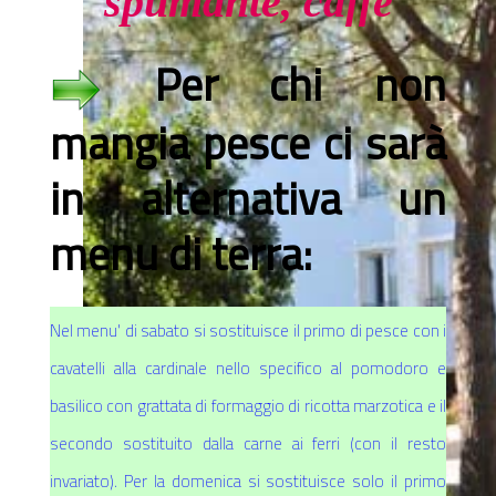
spumante, caffè
Per chi non
mangia pesce ci sarà
in alternativa un
menu di terra:
Nel menu' di sabato si sostituisce il primo di pesce con i
cavatelli alla cardinale nello specifico al pomodoro e
basilico con grattata di formaggio di ricotta marzotica e il
secondo sostituito dalla carne ai ferri (con il resto
invariato). Per la domenica si
sostituisce solo il primo