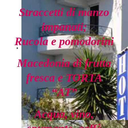
Straccetti di manzo
impanati;
Rucola e pomodorini
Macedonia di frutta
fresca e TORTA
“AT”
Acqua, vino,