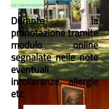
con i capunti al pesto!
Durante la
prenotazione tramite
modulo online
segnalate nelle note
eventuali
intolleranze, allergie
etc.