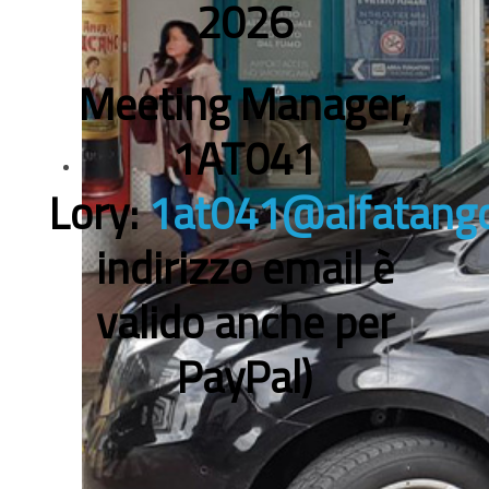
2026
Meeting Manager,
1AT041
Lory:
1at041@alfatango
indirizzo email è
valido anche per
PayPal)