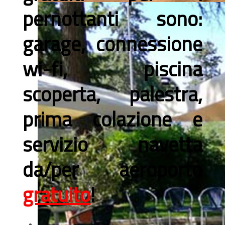
pernottanti sono:
garage, connessione
wi-fi, piscina
scoperta, palestra,
prima colazione e
servizio navetta
da/per aeroporto
gratuito
!