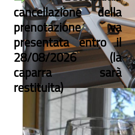
cancellazione della
prenotazione va
presentata entro il
28/08/2026 (la
caparra sarà
restituita)