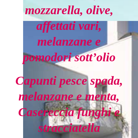
mozzarella, olive,
affettati vari,
melanzane e
pomodori sott’olio
Capunti pesce spada,
melanzane e menta,
Casereccia funghi e
stracciatella