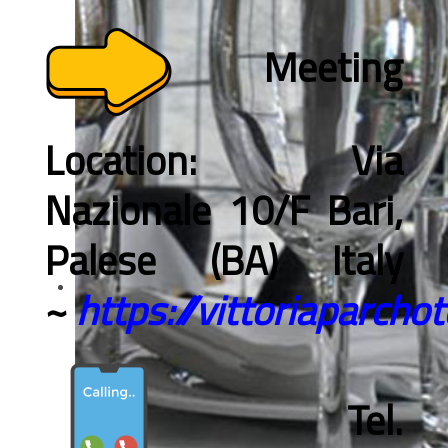
Meeting
Location: Via
Nazionale 10/F Bari,
Palese (BA) Italy
~
https://vittoriaparcho
Tel.