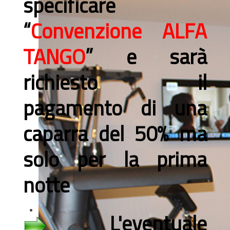
specificare
“
Convenzione
ALFA
TANGO
” e sarà
richiesto il
pagamento di una
caparra del 50% ma
solo per la prima
notte
L'eventuale