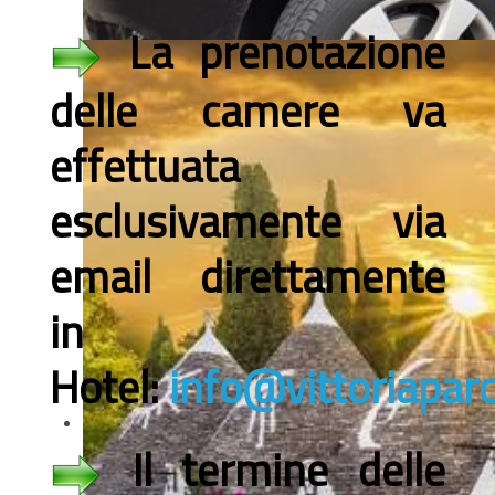
La prenotazione
delle camere va
effettuata
esclusivamente via
email direttamente
in
Hotel:
info@vittoriapar
Il termine delle