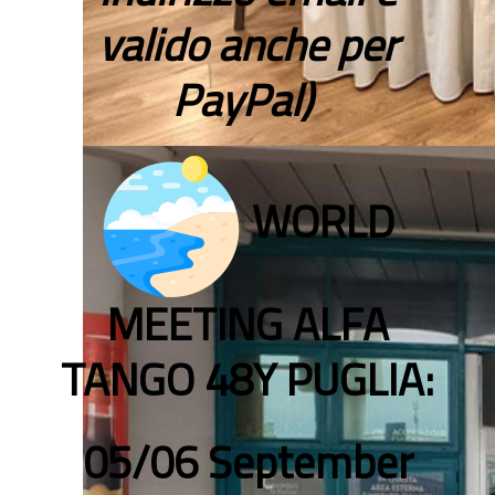
valido anche per
PayPal)
WORLD
MEETING ALFA
TANGO 48Y PUGLIA:
05/06 September