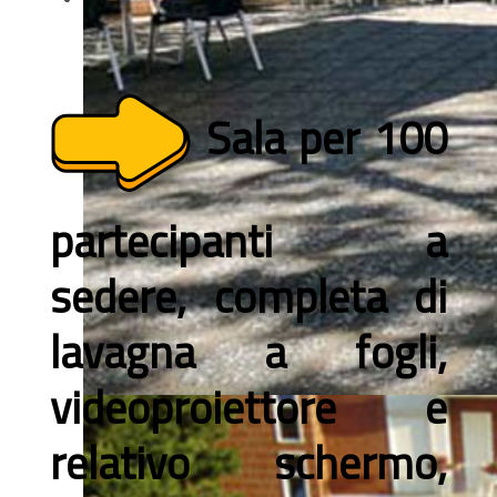
Sala per 100
partecipanti a
sedere, completa di
lavagna a fogli,
videoproiettore e
relativo schermo,