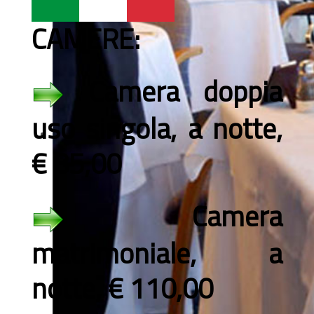
CAMERE:
Camera doppia
uso singola, a notte,
€ 85,00
Camera
matrimoniale, a
notte, € 110,00