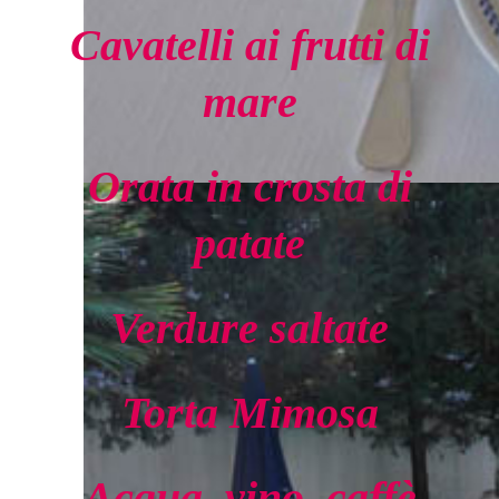
Cavatelli ai frutti di
mare
Orata in crosta di
patate
Verdure saltate
Torta Mimosa
Acqua, vino, caffè